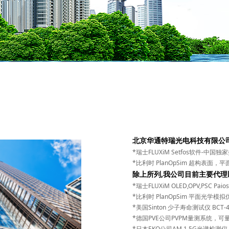
北京华通特瑞光电科技有限公
*瑞士FLUXiM Setfos软件-中国
*比利时 PlanOpSim 超构表面，
除上所列,我公司目前主要代理
*瑞士FLUXiM OLED,OPV,PSC Paio
*比利时 PlanOpSim 平面光学模
*美国Sinton 少子寿命测试仪 BCT-40
*德国PVE公司PVPM量测系统，可
*日本EKO公司AM 1.5G光谱检测