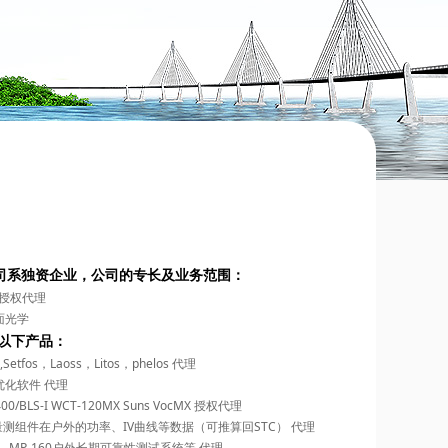
司系独资企业，公司的专长及业务范围：
独家授权代理
平面光学
以下产品：
s,Setfos，Laoss，Litos，phelos 代理
拟优化软件 代理
0/BLS-I WCT-120MX Suns VocMX 授权代理
量测组件在户外的功率、IV曲线等数据（可推算回STC） 代理
仪、MP-160户外长期可靠性测试系统等 代理