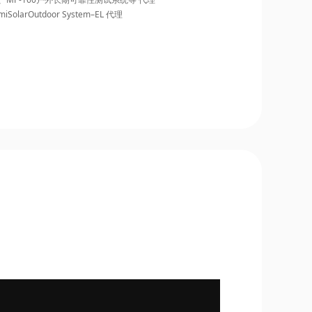
umiSolarOutdoor System–EL 代理