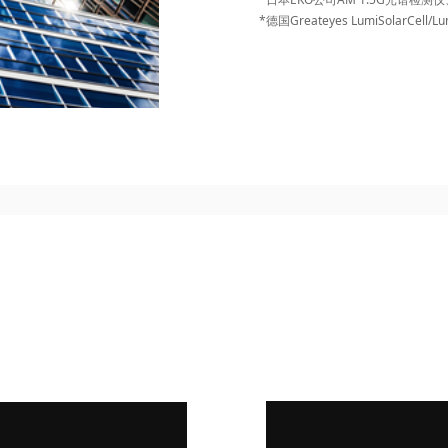
*德国Greateyes LumiSolarCell/L